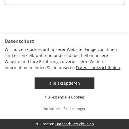
Datenschutz
Wir nutzen Cookies auf unserer Website. Einige von ihnen
sind essenziell, während andere dabei helfen unsere
Website und Ihre Erfahrung zu verbessern. Weitere
Informationen finden Sie in unseren
Datenschutzrichtlinien
.
Datenschutz
Datenschutzrichtlinien
AGB
alle akzeptieren
Impressum
Essential
Fragen & Antworten
Nur essenzielle Cookies
alle akzeptieren
speichern & schließen
Individuelle Einstellungen
zu unseren
Datenschutzrichtlinien