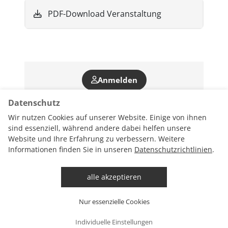
PDF-Download Veranstaltung
Anmelden
Datenschutz
Wir nutzen Cookies auf unserer Website. Einige von ihnen
sind essenziell, während andere dabei helfen unsere
Website und Ihre Erfahrung zu verbessern. Weitere
Informationen finden Sie in unseren
Datenschutzrichtlinien
.
Datenschutz
Datenschutzrichtlinien
AGB
alle akzeptieren
Impressum
Essential
Fragen & Antworten
Nur essenzielle Cookies
alle akzeptieren
speichern & schließen
Individuelle Einstellungen