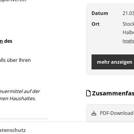
Datum
21.03
Ort
Stock
Halb
en
des
(mehr
lls über Ihren
mehr anzeigen
euermittel auf der
Zusammenfas
nen Haushaltes.
PDF-Download 
atenschutz