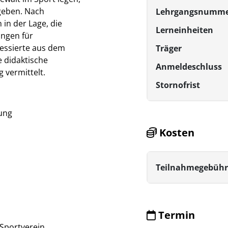
geben. Nach
Lehrgangsnumm
in der Lage, die
Lerneinheiten
ungen für
ressierte aus dem
Träger
 didaktische
Anmeldeschluss
 vermittelt.
Stornofrist
ung
Kosten
Datenschutzrichtlinien
Teilnahmegebühr
ntial
Termin
alle akzeptieren
speichern & schließen
Sportverein