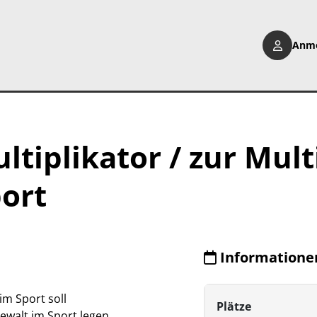
Anm
tiplikator / zur Mult
ort
Informatione
im Sport soll
Plätze
ewalt im Sport legen,